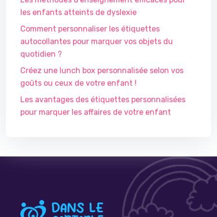
les enfants atteints de dyslexie
Comment personnaliser les étiquettes
autocollantes pour marquer vos objets du
quotidien ?
Créez une lunch box personnalisée selon vos
goûts ou ceux de votre enfant !
Les avantages des étiquettes personnalisées
pour marquer les affaires de votre enfant